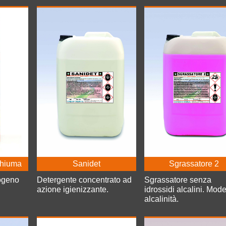
Sanidet
Sgrassatore 2
Schiuma
Detergente concentrato ad
Sgrassatore senza
ogeno
azione igienizzante.
idrossidi alcalini. Mod
alcalinità.