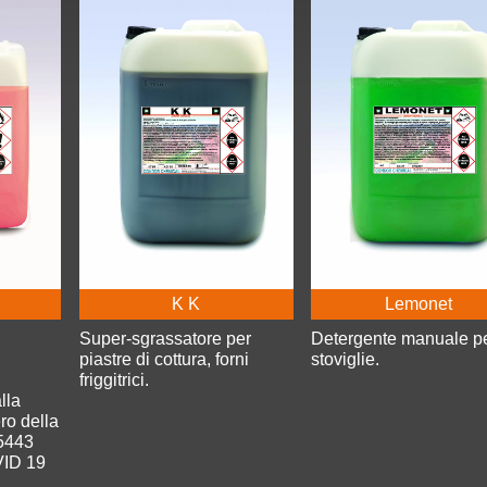
K K
Lemonet
Super-sgrassatore per
Detergente manuale p
piastre di cottura, forni
stoviglie.
friggitrici.
lla
ero della
5443
VID 19