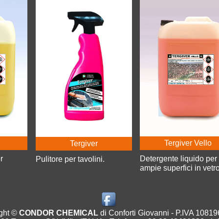
Tergiver Vello
Tergiver
r
Detergente liquido per
Pulitore per tavolini.
ampie superfici in vetro
ght ©
CONDOR CHEMICAL
di Conforti Giovanni - P.IVA 1081