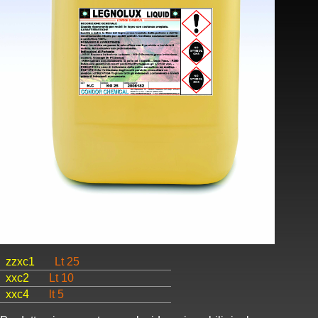
zzxc1
Lt 25
xxc2
Lt 10
xxc4
lt 5