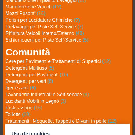
Manutenzione Impianto Lavaggio
(11)
Manutenzione Veicoli
(12)
Mezzi Pesanti
(16)
Polish per Lucidature Chimiche
(9)
Prelavaggi per Piste Self-Service
(7)
Rifinitura Veicoli Interno/Esterno
(48)
Schiumogeni per Piste Self-Service
(5)
Comunità
Cere per Pavimenti e Trattamenti di Superfici
(12)
Detergenti Multiuso
(5)
Detergenti per Pavimenti
(16)
Detergenti per vetri
(8)
Igenizzanti
(6)
Lavanderie Industriali e Self-service
(4)
Lucidanti Mobili in Legno
(3)
Ristorazione
(16)
Toilette
(10)
Trattamenti : Moquette, Tappeti e Divani in pelle
(12)
Industria
Uso dei cookies